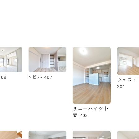
09
Nビル 407
ウェスト
201
サニーハイツ中
妻 203