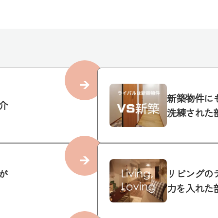
新築物件に
介
洗練された
が
リビングの
力を入れた