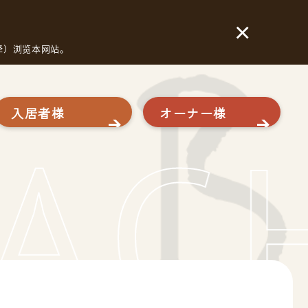
×
翻译）浏览本网站。
入居者様
オーナー様
ACH