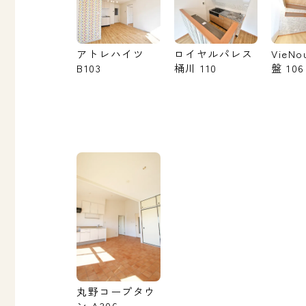
アトレハイツ
ロイヤルパレス
VieNo
B103
桶川 110
盤 106
丸野コープタウ
ン A306