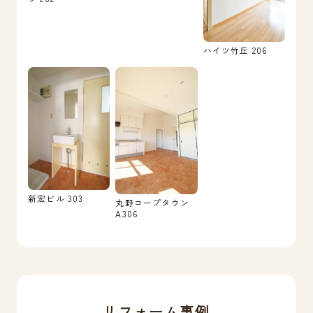
ハイツ竹丘 206
新宏ビル 303
丸野コープタウン
A306
リフォーム事例