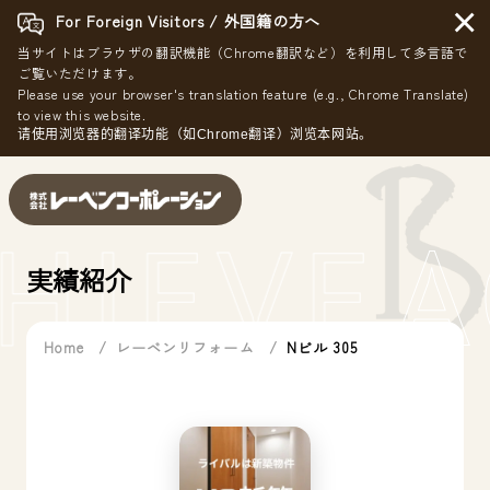
×
For Foreign Visitors / 外国籍の方へ
当サイトはブラウザの翻訳機能（Chrome翻訳など）を利用して多言語で
ご覧いただけます。
Please use your browser's translation feature (e.g., Chrome Translate)
to view this website.
请使用浏览器的翻译功能（如Chrome翻译）浏览本网站。
HIEVE
A
実績紹介
Home
レーベンリフォーム
Nビル 305