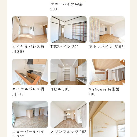
サニーハイツ中妻
203
ロイヤルパレス桶
T第2ハイツ 202
アトレハイツ B103
川 306
ロイヤルパレス桶
Nビル 309
VieNouvelle常盤
川 110
106
ニューパールハイ
メゾンフルサワ 102
ツ 202