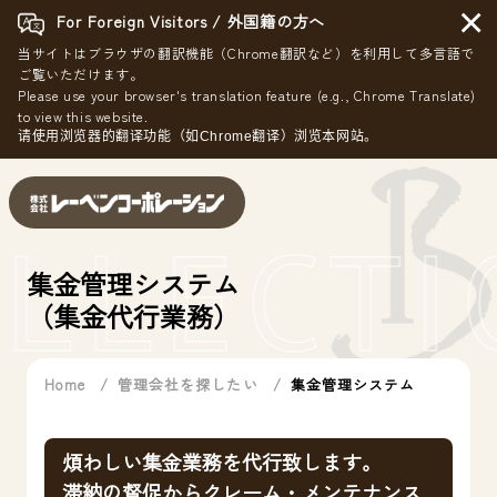
×
For Foreign Visitors / 外国籍の方へ
当サイトはブラウザの翻訳機能（Chrome翻訳など）を利用して多言語で
ご覧いただけます。
Please use your browser's translation feature (e.g., Chrome Translate)
to view this website.
请使用浏览器的翻译功能（如Chrome翻译）浏览本网站。
LLECTI
集金管理システム
（集金代行業務）
Home
管理会社を探したい
集金管理システム
煩わしい集金業務を代行致します。
滞納の督促からクレーム・メンテナンス