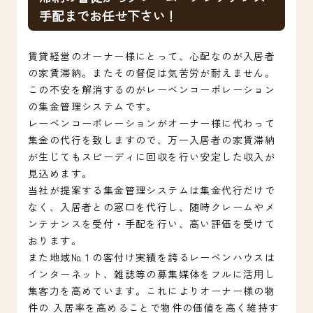
手配までお任せ下さい！
賃貸経営のオーナー様にとって、心配なのが入居者
の家賃滞納。またその督促は気苦労が耐えません。
この不安を解消するのがレーベンコーポレーション
の集金管理システムです。
レーベンコーポレーションがオーナー様に代わって
集金の代行を致しますので、万一入居者の家賃滞納
が生じてもスピーディに回収を行い安定した収入が
見込めます。
当社が提案する集金管理システムは集金代行だけで
なく、入居者との窓口を代行し、随時クレームやメ
ンテナンスを受付・手配を行い、高い評価を受けて
おります。
また地域№１の客付け実績を誇るレーベンハウスは
インターネット、雑誌等の募集媒体をフルに活用し
集客力を高めています。これによりオーナー様の物
件の 入居率を高めることで物件の価値を高く維持す