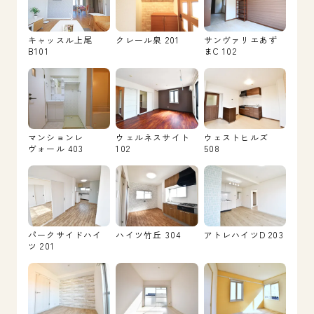
キャッスル上尾
クレール泉 201
サンヴァリエあず
B101
まC 102
マンションレ
ウェルネスサイト
ウェストヒルズ
ヴォール 403
102
508
パークサイドハイ
ハイツ竹丘 304
アトレハイツD 203
ツ 201