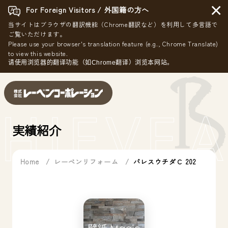
×
For Foreign Visitors / 外国籍の方へ
当サイトはブラウザの翻訳機能（Chrome翻訳など）を利用して多言語で
ご覧いただけます。
Please use your browser's translation feature (e.g., Chrome Translate)
to view this website.
请使用浏览器的翻译功能（如Chrome翻译）浏览本网站。
HIEVE
A
実績紹介
Home
レーベンリフォーム
パレスウチダＣ 202