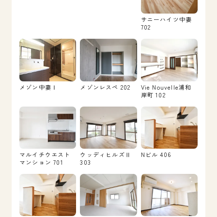
サニーハイツ中妻
702
メゾン中妻Ⅰ
メゾンレスペ 202
Vie Nouvelle浦和
岸町 102
マルイチウエスト
ウッディヒルズⅡ
Nビル 406
マンション 701
303