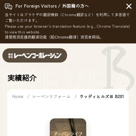
×
For Foreign Visitors / 外国籍の方へ
当サイトはブラウザの翻訳機能（Chrome翻訳など）を利用して多言語で
ご覧いただけます。
Please use your browser's translation feature (e.g., Chrome Translate)
to view this website.
请使用浏览器的翻译功能（如Chrome翻译）浏览本网站。
HIEVE
A
実績紹介
Home
レーベンリフォーム
ウッディヒルズⅢ B201