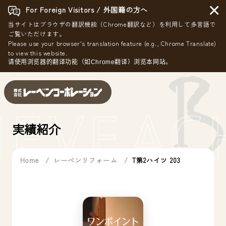
×
For Foreign Visitors / 外国籍の方へ
当サイトはブラウザの翻訳機能（Chrome翻訳など）を利用して多言語で
ご覧いただけます。
Please use your browser's translation feature (e.g., Chrome Translate)
to view this website.
请使用浏览器的翻译功能（如Chrome翻译）浏览本网站。
IEVE
AC
実績紹介
Home
レーベンリフォーム
T第2ハイツ 203