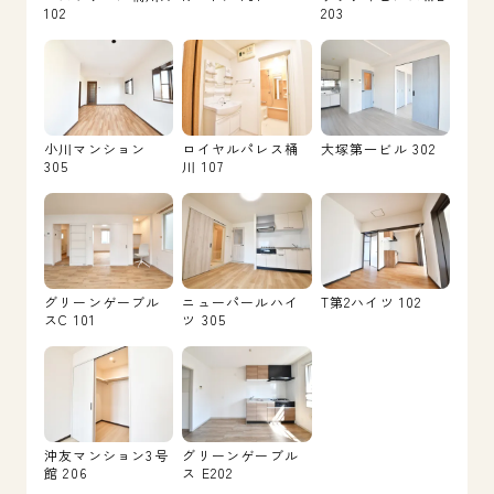
102
203
小川マンション
ロイヤルパレス桶
大塚第一ビル 302
305
川 107
グリーンゲーブル
ニューパールハイ
T第2ハイツ 102
スC 101
ツ 305
沖友マンション3号
グリーンゲーブル
館 206
ス E202