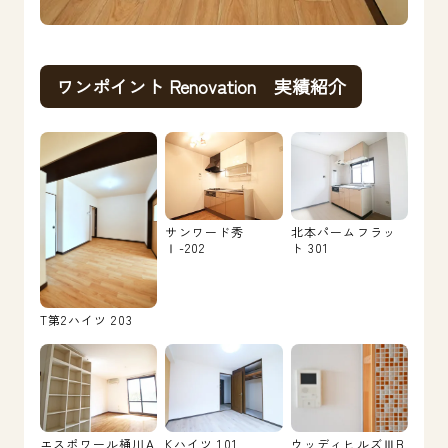
ワンポイント Renovation 実績紹介
サンワード秀
北本パームフラッ
Ⅰ-202
ト 301
T第2ハイツ 203
エスポワール桶川A
Kハイツ 101
ウッディヒルズⅢB