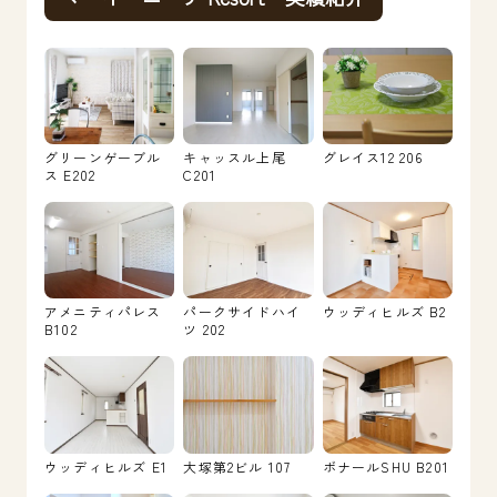
グリーンゲーブル
キャッスル上尾
グレイス12 206
ス E202
C201
アメニティパレス
パークサイドハイ
ウッディヒルズ B2
B102
ツ 202
ウッディヒルズ E1
大塚第2ビル 107
ボナールSHU B201