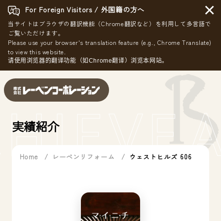
×
For Foreign Visitors / 外国籍の方へ
当サイトはブラウザの翻訳機能（Chrome翻訳など）を利用して多言語で
ご覧いただけます。
Please use your browser's translation feature (e.g., Chrome Translate)
to view this website.
请使用浏览器的翻译功能（如Chrome翻译）浏览本网站。
HIEVE
A
実績紹介
Home
レーベンリフォーム
ウェストヒルズ 606