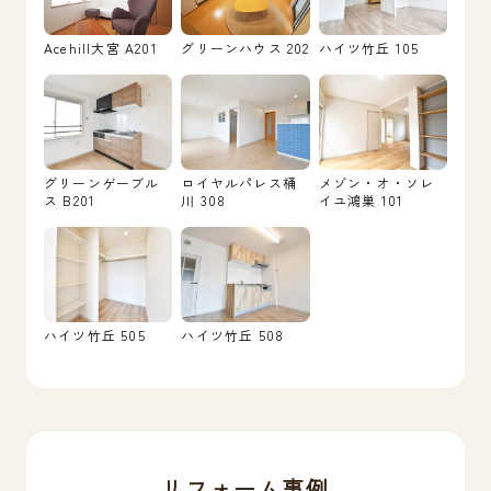
Acehill大宮 A201
グリーンハウス 202
ハイツ竹丘 105
グリーンゲーブル
ロイヤルパレス桶
メゾン・オ・ソレ
ス B201
川 308
イユ鴻巣 101
ハイツ竹丘 505
ハイツ竹丘 508
リフォーム事例