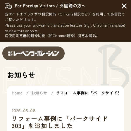
×
For Foreign Visitors / 外国籍の方へ
当サイトはブラウザの翻訳機能（Chrome翻訳など）を利用して多言語で
ご覧いただけます。
Please use your browser's translation feature (e.g., Chrome Translate)
to view this website.
请使用浏览器的翻译功能（如Chrome翻译）浏览本网站。
EWS
NE
お知らせ
Home
お知らせ
リフォーム事例に「パークサイド303」
2026-05-08
リフォーム事例に「パークサイド
303」を追加しました