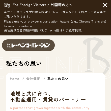
×
For Foreign Visitors / 外国籍の方へ
当サイトはブラウザの翻訳機能（Chrome翻訳など）を利用して多言語で
ご覧いただけます。
Please use your browser's translation feature (e.g., Chrome Translate)
to view this website.
请使用浏览器的翻译功能（如Chrome翻译）浏览本网站。
EELING
私たちの思い
Home
会社概要
私たちの思い
地域と共に育つ、
不動産運用・賃貸のパートナー
A partner that grows together with the community